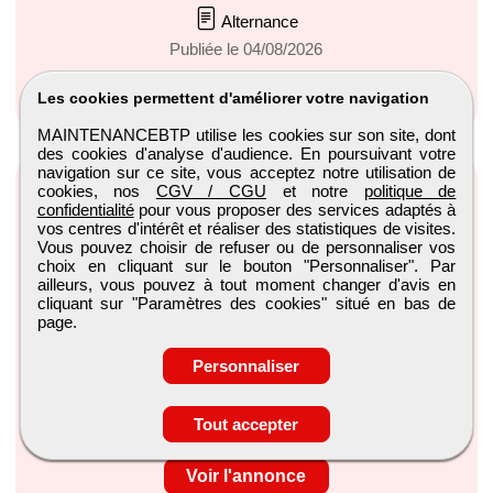
Alternance
Publiée le 04/08/2026
Voir l'annonce
Les cookies permettent d'améliorer votre navigation
MAINTENANCEBTP utilise les cookies sur son site, dont
des cookies d'analyse d'audience. En poursuivant votre
navigation sur ce site, vous acceptez notre utilisation de
cookies, nos
CGV / CGU
et notre
politique de
confidentialité
pour vous proposer des services adaptés à
vos centres d'intérêt et réaliser des statistiques de visites.
Vous pouvez choisir de refuser ou de personnaliser vos
choix en cliquant sur le bouton "Personnaliser". Par
ailleurs, vous pouvez à tout moment changer d'avis en
Chef de projet cfa (courants faibles) (H/F) -
cliquant sur "Paramètres des cookies" situé en bas de
mulhouse
page.
Harry Hope
Personnaliser
Mulhouse, Grand-Est
CDI
Tout accepter
Publiée le 03/08/2026
Voir l'annonce