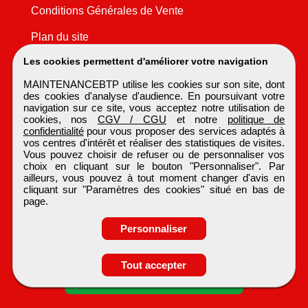
Conditions Générales de Vente
Plan du site
Les cookies permettent d'améliorer votre navigation
MAINTENANCEBTP utilise les cookies sur son site, dont
des cookies d'analyse d'audience. En poursuivant votre
navigation sur ce site, vous acceptez notre utilisation de
cookies, nos
CGV / CGU
et notre
politique de
confidentialité
pour vous proposer des services adaptés à
vos centres d'intérêt et réaliser des statistiques de visites.
Vous pouvez choisir de refuser ou de personnaliser vos
choix en cliquant sur le bouton "Personnaliser". Par
ailleurs, vous pouvez à tout moment changer d'avis en
cliquant sur "Paramètres des cookies" situé en bas de
page.
Personnaliser
Obtenir ses
Tout accepter
coordonnées
MAINTENANCEBTP
Tous droits réservés © 1999 - 2026