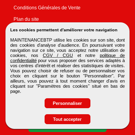
Conditions Générales de Vente
Plan du site
Les cookies permettent d'améliorer votre navigation
MAINTENANCEBTP utilise les cookies sur son site, dont
des cookies d'analyse d'audience. En poursuivant votre
navigation sur ce site, vous acceptez notre utilisation de
cookies, nos
CGV / CGU
et notre
politique de
confidentialité
pour vous proposer des services adaptés à
vos centres d'intérêt et réaliser des statistiques de visites.
Vous pouvez choisir de refuser ou de personnaliser vos
choix en cliquant sur le bouton "Personnaliser". Par
ailleurs, vous pouvez à tout moment changer d'avis en
cliquant sur "Paramètres des cookies" situé en bas de
page.
Personnaliser
Obtenir ses
Tout accepter
coordonnées
MAINTENANCEBTP
Tous droits réservés © 1999 - 2026