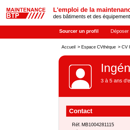
L'emploi de la maintenance
des bâtiments et des équipements
Sourcer un profil
Déposer
Accueil
>
Espace CVthèque
>
CV I
Ingén
3 à 5 ans d'
Contact
Réf. MB1004281115