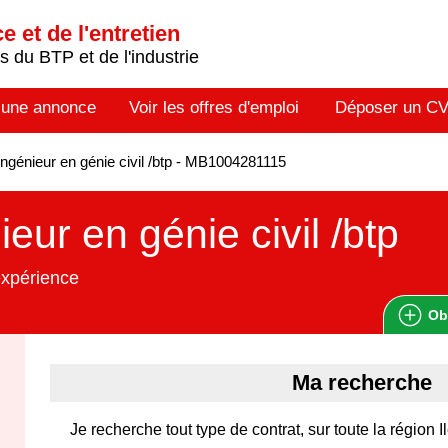
 et de l'entretien
 du BTP et de l'industrie
 une annonce
Voir les offres d'emploi
Déposer un C
ngénieur en génie civil /btp - MB1004281115
ieur en génie civil /btp
expérience
Ob
Ma recherche
Je recherche tout type de contrat, sur toute la région 