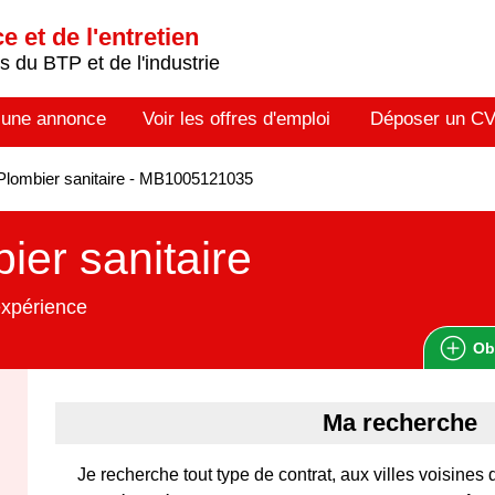
 et de l'entretien
 du BTP et de l'industrie
 une annonce
Voir les offres d'emploi
Déposer un C
lombier sanitaire - MB1005121035
ier sanitaire
expérience
Ob
Ma recherche
Je recherche tout type de contrat, aux villes voisines 