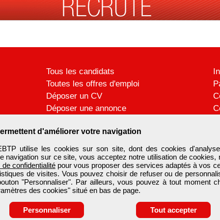
Tous les candidats
I
Toutes les offres d'emploi
P
Déposer un CV
C
Déposer une annonce
C
Témoignages utilisateurs
P
ermettent d'améliorer votre navigation
 utilise les cookies sur son site, dont des cookies d'analyse
e navigation sur ce site, vous acceptez notre utilisation de cookies,
e de confidentialité
pour vous proposer des services adaptés à vos cent
tistiques de visites. Vous pouvez choisir de refuser ou de personnal
 bouton "Personnaliser". Par ailleurs, vous pouvez à tout moment c
aramètres des cookies" situé en bas de page.
Personnaliser
Tout accepter