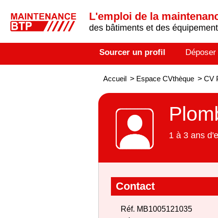
L'emploi de la maintenance
des bâtiments et des équipements
Sourcer un profil
Déposer
Accueil
>
Espace CVthèque
>
CV P
Plomb
1 à 3 ans d'
Contact
Réf. MB1005121035