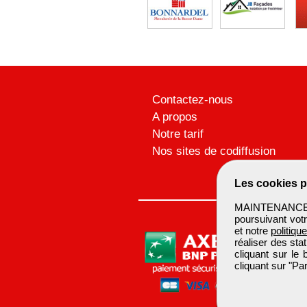
Contactez-nous
A propos
Notre tarif
Nos sites de codiffusion
Les cookies p
MAINTENANCEBTP
poursuivant votr
et notre
politiqu
réaliser des sta
cliquant sur le
cliquant sur "P