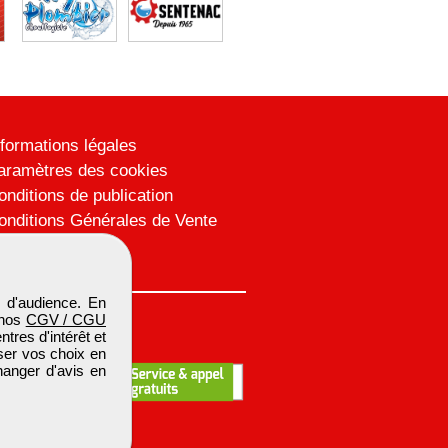
nformations légales
aramètres des cookies
onditions de publication
onditions Générales de Vente
lan du site
 d'audience. En
 nos
CGV / CGU
res d'intérêt et
iser vos choix en
hanger d'avis en