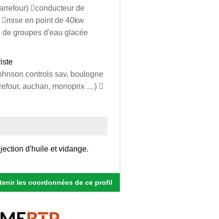
carrefour) conducteur de
r mise en point de 40kw
e de groupes d'eau glacée
iste
johnson controls sav, boulogne
refour, auchan, monoprix …) 
jection d'huile et vidange.
enir les coordonnées de ce profil