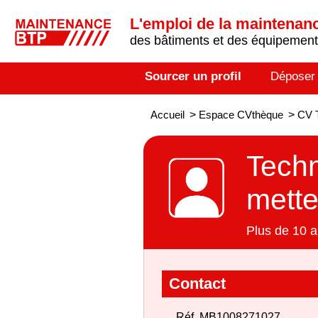
L'emploi de la maintenance
des bâtiments et des équipements
Sourcer un profil
Déposer
Accueil
>
Espace CVthèque
>
CV T
Techn
mette
Plus de 10 a
Contact
Réf. MB1008271027