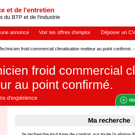
 et de l'entretien
 du BTP et de l'industrie
 une annonce
Voir les offres d'emploi
Déposer un C
echnicien froid commercial climatisation metteur au point confirmé
icien froid commercial cl
ur au point confirmé.
ns d'expérience
Ob
Ma recherche
Je recherche tout type de contrat, sur toute la région I