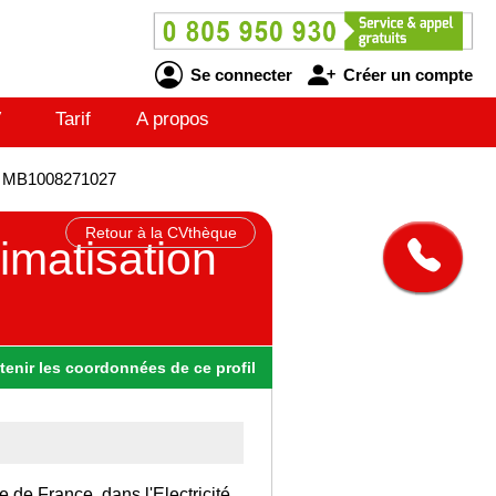
Se connecter
Créer un compte
V
Tarif
A propos
. - MB1008271027
Retour à la CVthèque
imatisation
tenir
les
coordonnées
de ce profil
le de France, dans l'Electricité