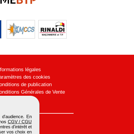
nformations légales
aramètres des cookies
onditions de publication
onditions Générales de Vente
lan du site
 d'audience. En
 nos
CGV / CGU
res d'intérêt et
iser vos choix en