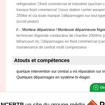
refrigeration froid commercial et industriel (auchan 
travaux froid commercial sous station carrier wespe
250kw et cta toute marque dépannages sur tout typ
(scroll piston)
/ -
: Monteur dépanneur / Monteuse dépanneuse frigor
technicien frigoriste conducteur de chantier 2004mc 
billancourt mc dépannages en froid commercial (car
maintenance de central multi compresseur
Atouts et compétences
quelque intervention sur central a vis réparation sur in
Quelques dépannages en système bi étager.
Obt
ANCEBTP
un site du groupe
média