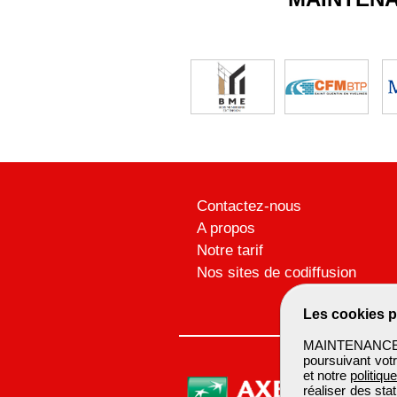
Contactez-nous
A propos
Notre tarif
Nos sites de codiffusion
Les cookies p
MAINTENANCEBTP
poursuivant votr
et notre
politiqu
réaliser des sta