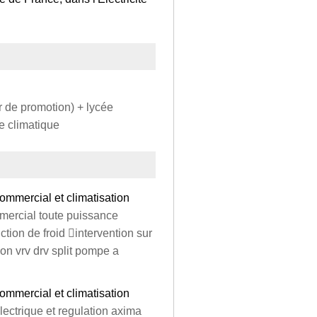
r de promotion) + lycée
e climatique
commercial et climatisation
mmercial toute puissance
ion de froid intervention sur
ion vrv drv split pompe a
commercial et climatisation
lectrique et regulation axima