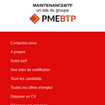
MAINTENANCEBTP
un site du groupe
Contactez-nous
A propos
Notre tarif
Nos sites de codiffusion
Tous les candidats
Toutes les offres d'emploi
Déposer un CV