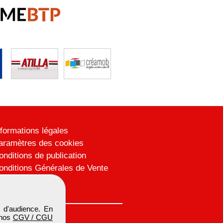
nformations légales
aramètres des cookies
onditions de publication
onditions Générales de Vente
lan du site
 d'audience. En
 nos
CGV / CGU