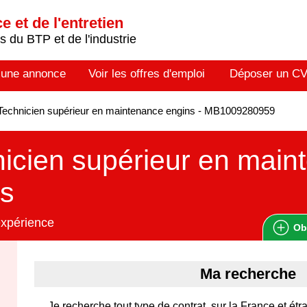
 et de l'entretien
 du BTP et de l'industrie
 une annonce
Voir les offres d'emploi
Déposer un C
echnicien supérieur en maintenance engins - MB1009280959
icien supérieur en main
ns
expérience
Ob
Ma recherche
Je recherche tout type de contrat, sur la France et étr