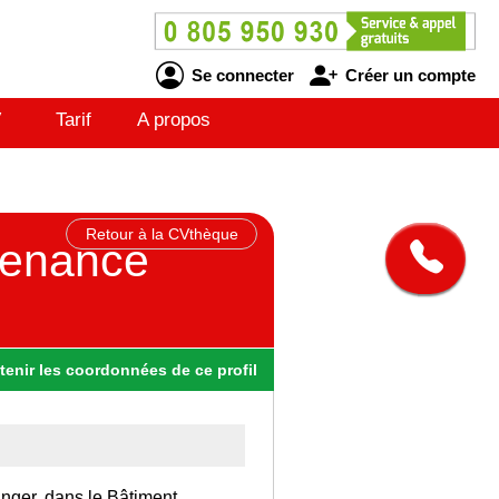
Se connecter
Créer un compte
V
Tarif
A propos
Retour à la CVthèque
tenance
tenir
les
coordonnées
de ce profil
anger, dans le Bâtiment.