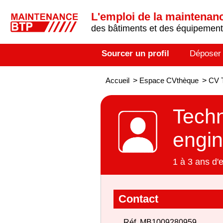
L'emploi de la maintenance
des bâtiments et des équipements
Sourcer un profil
Déposer
Accueil
>
Espace CVthèque
>
CV T
Techn
engi
1 à 3 ans d'
Contact
Réf. MB1009280959