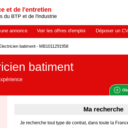
 et de l'entretien
 du BTP et de l'industrie
 une annonce
Voir les offres d'emploi
Déposer un C
lectricien batiment - MB1011291958
ricien batiment
expérience
Ob
Ma recherche
Je recherche tout type de contrat, dans toute la Fran