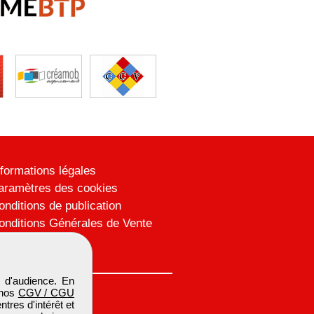
nformations légales
aramètres des cookies
onditions de publication
onditions Générales de Vente
lan du site
 d'audience. En
 nos
CGV / CGU
res d'intérêt et