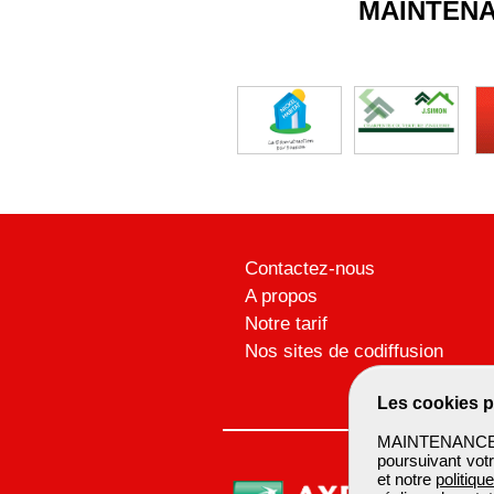
MAINTEN
Contactez-nous
A propos
Notre tarif
Nos sites de codiffusion
Les cookies p
MAINTENANCEBTP
poursuivant votr
et notre
politiqu