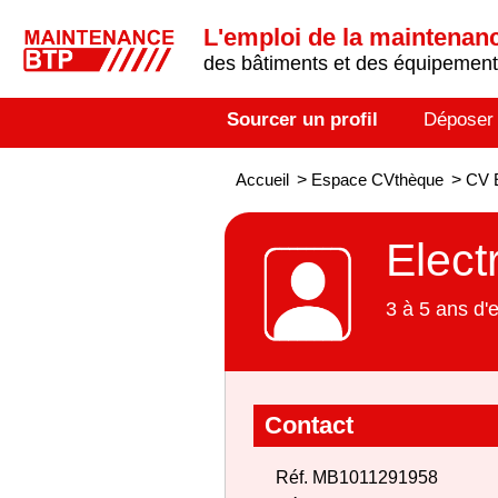
L'emploi de la maintenance
des bâtiments et des équipements
Sourcer un profil
Déposer
Accueil
>
Espace CVthèque
>
CV E
Elect
3 à 5 ans d'
Contact
Réf. MB1011291958