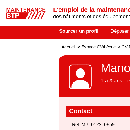
L'emploi de la maintenance
des bâtiments et des équipements
Sourcer un profil
Déposer
Accueil
>
Espace CVthèque
>
CV 
Mano
1 à 3 ans d'
Contact
Réf. MB1012210959