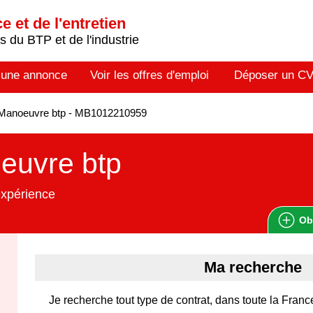
 et de l'entretien
 du BTP et de l'industrie
 une annonce
Voir les offres d'emploi
Déposer un C
Manoeuvre btp - MB1012210959
euvre btp
expérience
Ob
Ma recherche
Je recherche tout type de contrat, dans toute la Franc