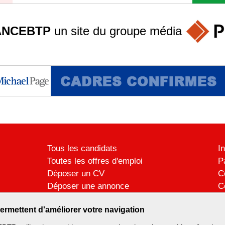
ANCEBTP
un site du groupe
média
Tous les candidats
I
Toutes les offres d'emploi
P
Déposer un CV
C
Déposer une annonce
C
Témoignages utilisateurs
P
ermettent d'améliorer votre navigation