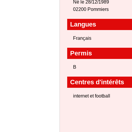
Né le 28/12/1989
02200 Pommiers
Langues
Français
Permis
B
Centres d'intérêts
internet et football