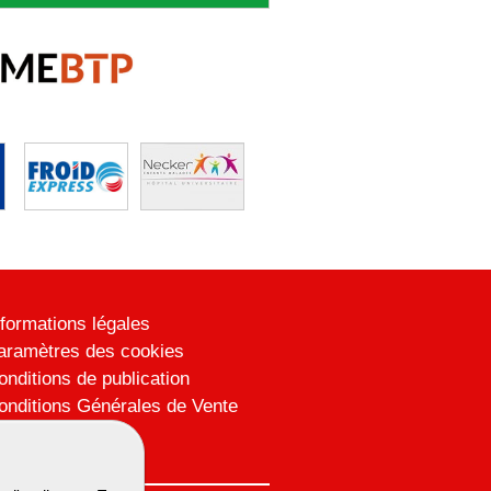
nformations légales
aramètres des cookies
onditions de publication
onditions Générales de Vente
lan du site