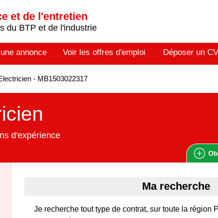
 et de l'entretien
 du BTP et de l'industrie
 une annonce
Voir les offres d'emploi
Déposer un C
lectricien - MB1503022317
ricien
ns d'expérience
Ob
Ma recherche
Je recherche tout type de contrat, sur toute la région 