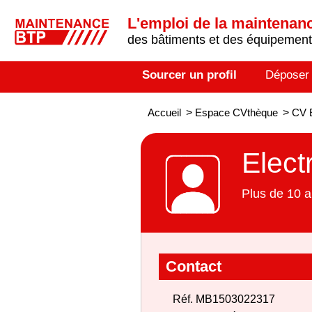
L'emploi de la maintenance
des bâtiments et des équipements
Sourcer un profil
Déposer
Accueil
>
Espace CVthèque
>
CV E
Elect
Plus de 10 a
Contact
Réf. MB1503022317