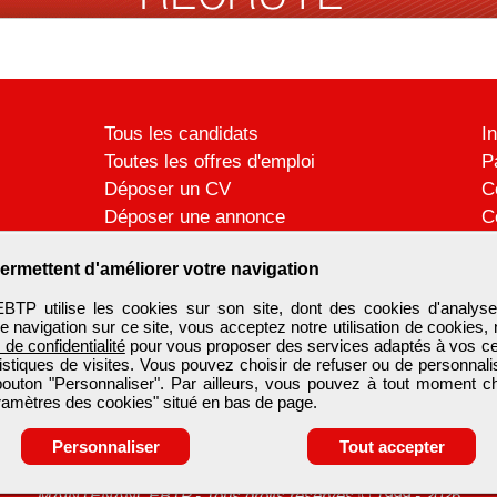
Tous les candidats
I
Toutes les offres d'emploi
P
Déposer un CV
C
Déposer une annonce
C
Témoignages utilisateurs
P
ermettent d'améliorer votre navigation
 utilise les cookies sur son site, dont des cookies d'analyse
e navigation sur ce site, vous acceptez notre utilisation de cookies,
e de confidentialité
pour vous proposer des services adaptés à vos cent
tistiques de visites. Vous pouvez choisir de refuser ou de personnal
 bouton "Personnaliser". Par ailleurs, vous pouvez à tout moment c
aramètres des cookies" situé en bas de page.
Personnaliser
Tout accepter
MAINTENANCEBTP
-
Tous droits réservés © 1999 - 2026