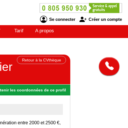
Se connecter
Créer un compte
V
Tarif
A propos
Retour à la CVthèque
ier
tenir
les
coordonnées
de ce profil
nération entre 2000 et 2500 €,