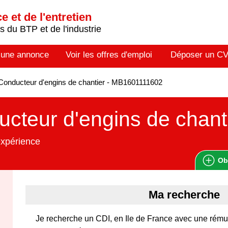
 et de l'entretien
 du BTP et de l'industrie
 une annonce
Voir les offres d'emploi
Déposer un C
onducteur d'engins de chantier - MB1601111602
cteur d'engins de chant
expérience
Ob
Ma recherche
Je recherche un CDI, en Ile de France avec une rému