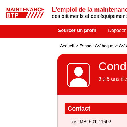
L'emploi de la maintenance
des bâtiments et des équipements
Sourcer un profil
Déposer
Accueil
>
Espace CVthèque
>
CV C
Condu
3 à 5 ans d'
Contact
Réf. MB1601111602