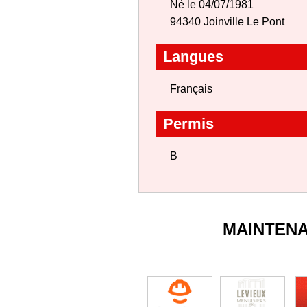
Né le 04/07/1981
94340 Joinville Le Pont
Langues
Français
Permis
B
MAINTEN