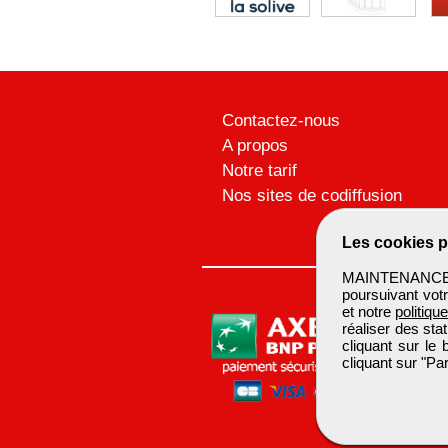
Contactez-nous
A propos
Notre tarif
Nos sites de codiffusion
Les cookies p
MAINTENANCEBTP
poursuivant votr
et notre
politiqu
réaliser des sta
cliquant sur le
cliquant sur "P