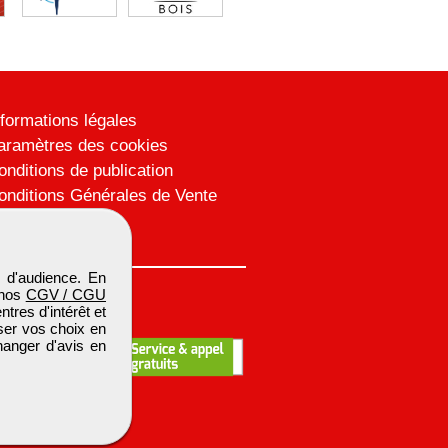
nformations légales
aramètres des cookies
onditions de publication
onditions Générales de Vente
lan du site
 d'audience. En
 nos
CGV / CGU
res d'intérêt et
iser vos choix en
hanger d'avis en