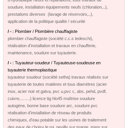
soudure, installation équipements neufs (chloration,..),
prestations diverses (lavage de réservoirs,..),
application de la politique qualité / sécurité
/ -
: Plombier / Plombière chauffagiste
plombier chauffagiste (société c.c.s tedeschi),
réalisation d'installation et travaux en chaufferie,
maintenance, soudure sur tuyauterie.
/ -
: Tuyauteur-soudeur / Tuyauteuse-soudeuse en
tuyauterie thermoplastique
tuyauteur soudeur (société setha) travaux réalisés sur
tuyauterie de toutes matières et tous diamètres (acier
inox, acier noir et galva, pvc u,pvc c, abs, pehd, pvdf,
cuivre,…….) licence tig hlo45 maîtrise soudure
autogène, bonne base soudure arc, soudure pvc
réalisation d'installation de réseau de produits
chimiques, d'eau potable sur les usines de traitement
des eaux de choisy le roi, neuilly sur marne, mery sur