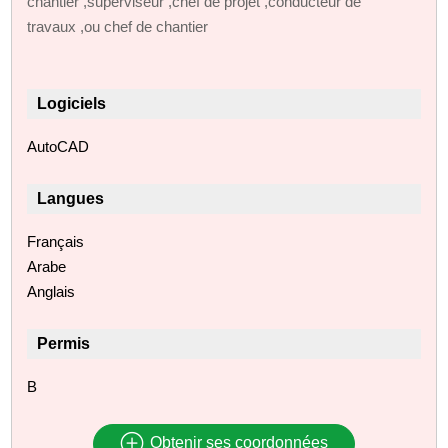
chantier ,superviseur ,chef de projet ,conducteur de
travaux ,ou chef de chantier
Logiciels
AutoCAD
Langues
Français
Arabe
Anglais
Permis
B
Obtenir ses coordonnées