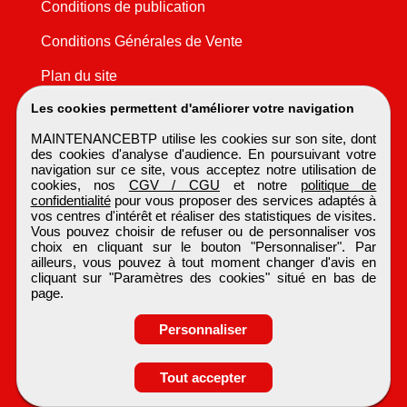
Conditions de publication
Conditions Générales de Vente
Plan du site
Les cookies permettent d'améliorer votre navigation
MAINTENANCEBTP utilise les cookies sur son site, dont
des cookies d'analyse d'audience. En poursuivant votre
navigation sur ce site, vous acceptez notre utilisation de
cookies, nos
CGV / CGU
et notre
politique de
confidentialité
pour vous proposer des services adaptés à
vos centres d'intérêt et réaliser des statistiques de visites.
Vous pouvez choisir de refuser ou de personnaliser vos
choix en cliquant sur le bouton "Personnaliser". Par
ailleurs, vous pouvez à tout moment changer d'avis en
cliquant sur "Paramètres des cookies" situé en bas de
page.
Personnaliser
Obtenir ses
Tout accepter
coordonnées
MAINTENANCEBTP