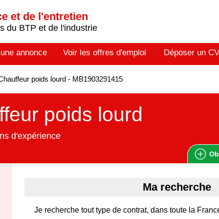
 et de l'entretien
 du BTP et de l'industrie
 une annonce
Voir les offres d'emploi
Déposer un C
hauffeur poids lourd - MB1903291415
feur poids lourd
ns d'expérience
Ob
Ma recherche
Je recherche tout type de contrat, dans toute la Franc