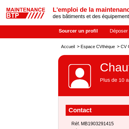
L'emploi de la maintenance
des bâtiments et des équipements
Sourcer un profil
Déposer
Accueil
>
Espace CVthèque
>
CV C
Chauf
Plus de 10 a
Contact
Réf. MB1903291415