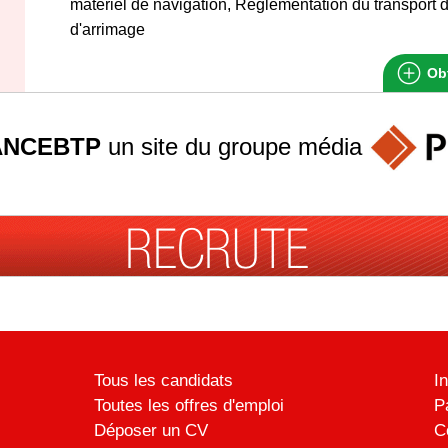
matériel de navigation, Réglementation du transport
d'arrimage
Obt
ANCEBTP
un site du groupe
média
Tous les candidats
I
Toutes les offres d'emploi
P
Déposer un CV
C