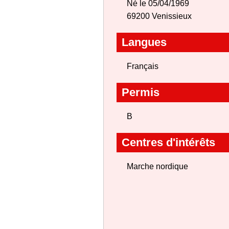
Né le 05/04/1969
69200 Venissieux
Langues
Français
Permis
B
Centres d'intérêts
Marche nordique