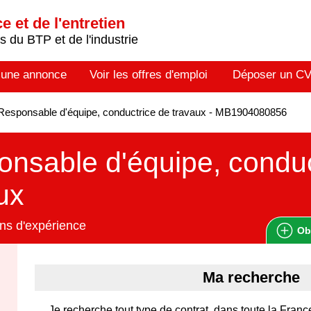
 et de l'entretien
 du BTP et de l'industrie
 une annonce
Voir les offres d'emploi
Déposer un C
esponsable d'équipe, conductrice de travaux - MB1904080856
nsable d'équipe, conduc
ux
ns d'expérience
Ob
Ma recherche
Je recherche tout type de contrat, dans toute la Franc