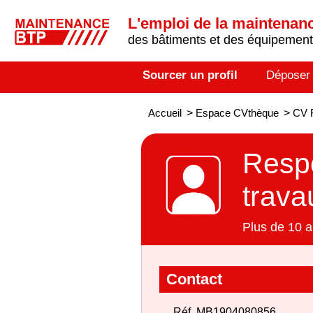
L'emploi de la maintenance
des bâtiments et des équipements
Sourcer un profil
Déposer
Accueil
>
Espace CVthèque
>
CV R
Respo
trava
Plus de 10 a
Contact
Réf. MB1904080856