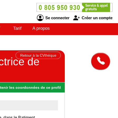
Se connecter
Créer un compte
V
Tarif
A propos
Retour à la CVthèque
trice de
tenir
les
coordonnées
de ce profil
e, dans le Batiment.