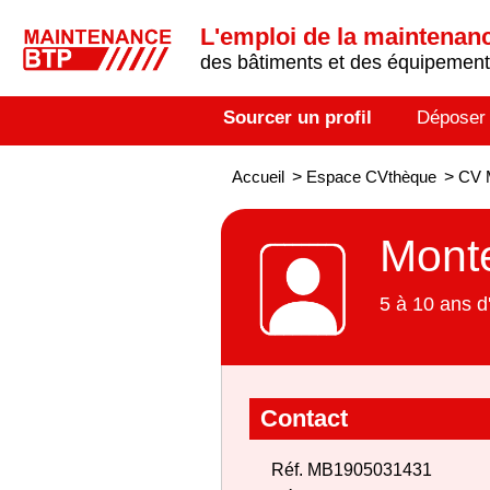
L'emploi de la maintenance
des bâtiments et des équipements
Sourcer un profil
Déposer
Accueil
>
Espace CVthèque
>
CV 
Monte
5 à 10 ans d
Contact
Réf. MB1905031431