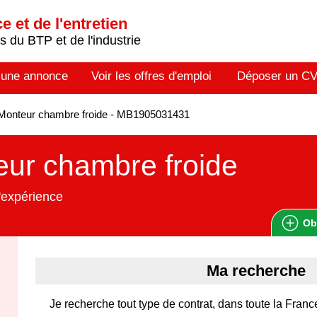
 et de l'entretien
 du BTP et de l'industrie
 une annonce
Voir les offres d'emploi
Déposer un C
Monteur chambre froide - MB1905031431
ur chambre froide
'expérience
Ob
Ma recherche
Je recherche tout type de contrat, dans toute la Franc