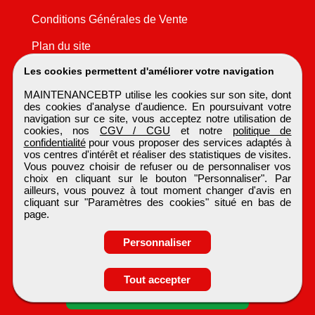
Conditions Générales de Vente
Plan du site
Les cookies permettent d'améliorer votre navigation
MAINTENANCEBTP utilise les cookies sur son site, dont
des cookies d'analyse d'audience. En poursuivant votre
navigation sur ce site, vous acceptez notre utilisation de
cookies, nos
CGV / CGU
et notre
politique de
confidentialité
pour vous proposer des services adaptés à
vos centres d'intérêt et réaliser des statistiques de visites.
Vous pouvez choisir de refuser ou de personnaliser vos
choix en cliquant sur le bouton "Personnaliser". Par
ailleurs, vous pouvez à tout moment changer d'avis en
cliquant sur "Paramètres des cookies" situé en bas de
page.
Personnaliser
Obtenir ses
Tout accepter
coordonnées
MAINTENANCEBTP
Tous droits réservés © 1999 - 2026