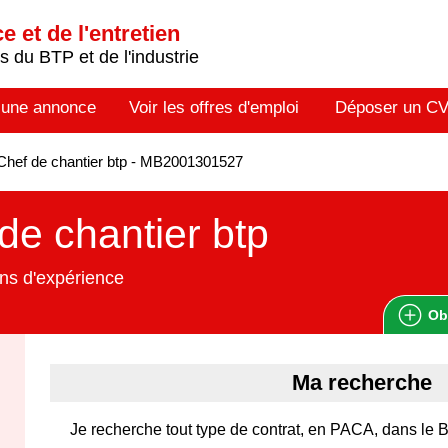
 et de l'entretien
 du BTP et de l'industrie
 une annonce
Voir les offres d'emploi
Déposer un C
hef de chantier btp - MB2001301527
de chantier btp
ns d'expérience
Ob
Ma recherche
Je recherche tout type de contrat, en PACA, dans le B