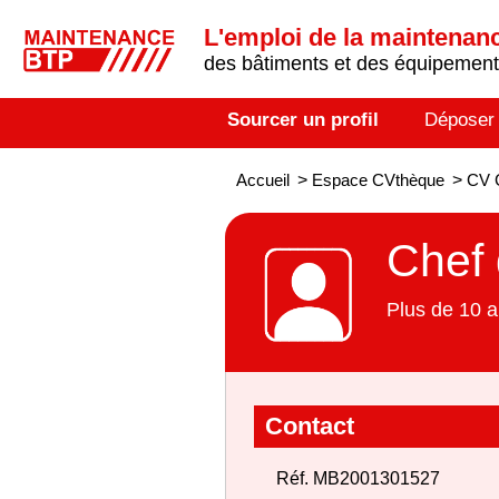
L'emploi de la maintenance
des bâtiments et des équipements
Sourcer un profil
Déposer
Accueil
>
Espace CVthèque
>
CV C
Chef 
Plus de 10 a
Contact
Réf. MB2001301527