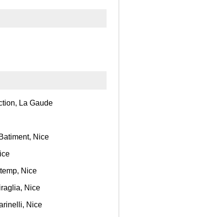
ction, La Gaude
Batiment, Nice
ice
ttemp, Nice
raglia, Nice
rinelli, Nice