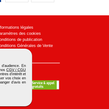
nformations légales
aramètres des cookies
onditions de publication
onditions Générales de Vente
lan du site
 d'audience. En
 nos
CGV / CGU
res d'intérêt et
iser vos choix en
hanger d'avis en