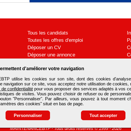
Tous les candidats
I
Toutes les offres d'emploi
P
Déposer un CV
C
Déposer une annonce
C
Témoignages utilisateurs
P
ermettent d'améliorer votre navigation
 utilise les cookies sur son site, dont des cookies d'analyse
e navigation sur ce site, vous acceptez notre utilisation de cookies,
e de confidentialité
pour vous proposer des services adaptés à vos cent
tistiques de visites. Vous pouvez choisir de refuser ou de personnal
 bouton "Personnaliser". Par ailleurs, vous pouvez à tout moment c
aramètres des cookies" situé en bas de page.
Personnaliser
Tout accepter
MAINTENANCEBTP
-
Tous droits réservés © 1999 - 2026