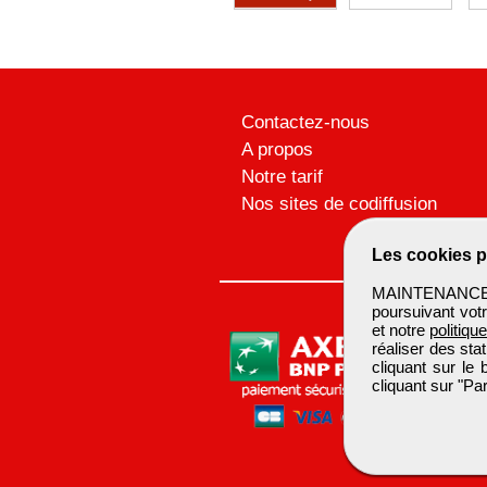
Contactez-nous
A propos
Notre tarif
Nos sites de codiffusion
Les cookies p
MAINTENANCEBTP
poursuivant votr
et notre
politiqu
réaliser des sta
cliquant sur le
cliquant sur "P