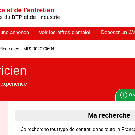
 et de l'entretien
 du BTP et de l'industrie
 une annonce
Voir les offres d'emploi
Déposer un C
lectricien - MB2002070604
ricien
'expérience
Ob
Ma recherche
Je recherche tout type de contrat, dans toute la Franc