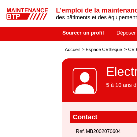
L'emploi de la maintenance
des bâtiments et des équipements
Sourcer un profil
Déposer
Accueil
>
Espace CVthèque
>
CV E
Elect
5 à 10 ans d
Contact
Réf. MB2002070604