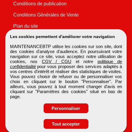
Conditions de publication
Conditions Générales de Vente
Plan du site
Les cookies permettent d'améliorer votre navigation
MAINTENANCEBTP utilise les cookies sur son site, dont
des cookies d'analyse d'audience. En poursuivant votre
navigation sur ce site, vous acceptez notre utilisation de
cookies, nos
CGV / CGU
et notre
politique de
confidentialité
pour vous proposer des services adaptés à
vos centres d'intérêt et réaliser des statistiques de visites.
Vous pouvez choisir de refuser ou de personnaliser vos
choix en cliquant sur le bouton "Personnaliser". Par
ailleurs, vous pouvez à tout moment changer d'avis en
cliquant sur "Paramètres des cookies" situé en bas de
page.
Personnaliser
Obtenir ses
Tout accepter
coordonnées
MAINTENANCEBTP