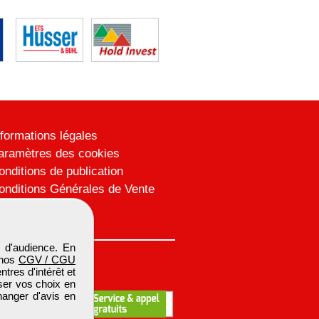
nformations légales
aramètres des cookies
onditions de publication
onditions Générales de Vente
lan du site
 d'audience. En
 nos
CGV / CGU
res d'intérêt et
iser vos choix en
hanger d'avis en