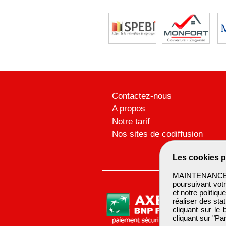
Contactez-nous
A propos
Notre tarif
Nos sites de codiffusion
Les cookies p
MAINTENANCEBTP
poursuivant votr
et notre
politiqu
réaliser des sta
cliquant sur le
cliquant sur "P