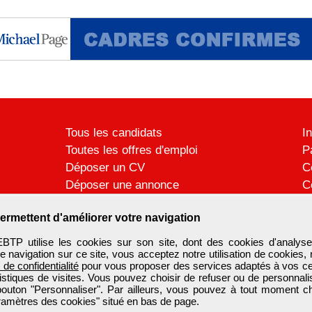
Tous les candidats
I
Toutes les offres d'emploi
P
Déposer un CV
C
Déposer une annonce
C
Témoignages utilisateurs
P
ermettent d'améliorer votre navigation
 utilise les cookies sur son site, dont des cookies d'analyse
e navigation sur ce site, vous acceptez notre utilisation de cookies,
e de confidentialité
pour vous proposer des services adaptés à vos cent
tistiques de visites. Vous pouvez choisir de refuser ou de personnal
 bouton "Personnaliser". Par ailleurs, vous pouvez à tout moment c
aramètres des cookies" situé en bas de page.