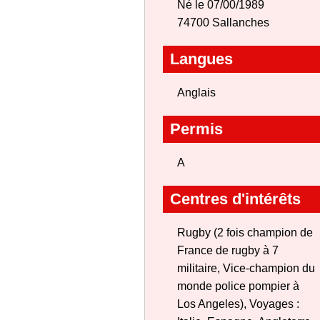
Né le 07/00/1989
74700 Sallanches
Langues
Anglais
Permis
A
Centres d'intérêts
Rugby (2 fois champion de
France de rugby à 7
militaire, Vice-champion du
monde police pompier à
Los Angeles), Voyages :