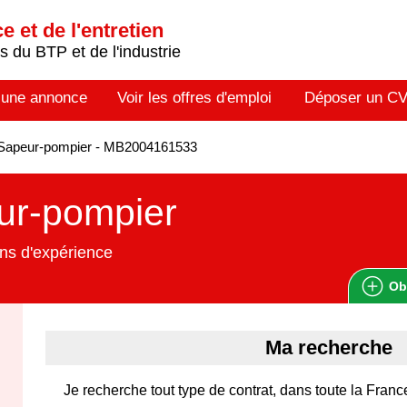
 et de l'entretien
 du BTP et de l'industrie
 une annonce
Voir les offres d'emploi
Déposer un C
Sapeur-pompier - MB2004161533
ur-pompier
ns d'expérience
Ob
Ma recherche
Je recherche tout type de contrat, dans toute la Franc