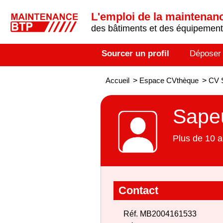
L'emploi de la maintenance
des bâtiments et des équipements
Sourcer un profil
Déposer
Accueil
>
Espace CVthèque
>
CV 
Sape
Plus de 10 a
Contact
Réf. MB2004161533