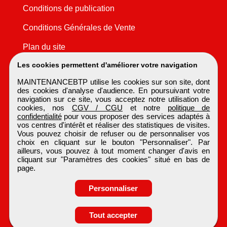
Conditions de publication
Conditions Générales de Vente
Plan du site
Les cookies permettent d'améliorer votre navigation
MAINTENANCEBTP utilise les cookies sur son site, dont
des cookies d'analyse d'audience. En poursuivant votre
navigation sur ce site, vous acceptez notre utilisation de
cookies, nos
CGV / CGU
et notre
politique de
confidentialité
pour vous proposer des services adaptés à
vos centres d'intérêt et réaliser des statistiques de visites.
Vous pouvez choisir de refuser ou de personnaliser vos
choix en cliquant sur le bouton "Personnaliser". Par
ailleurs, vous pouvez à tout moment changer d'avis en
cliquant sur "Paramètres des cookies" situé en bas de
page.
Personnaliser
Obtenir ses
Tout accepter
coordonnées
MAINTENANCEBTP