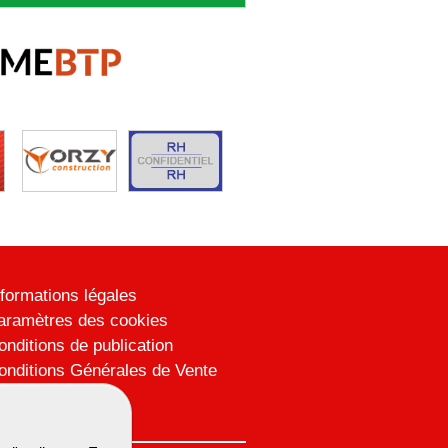
nformations légales
aramètres des cookies
onditions de publication
onditions Générales de Vente
lan du site