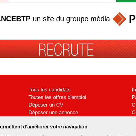
ANCEBTP
un site du groupe
média
Tous les candidats
I
Toutes les offres d'emploi
P
Déposer un CV
C
Déposer une annonce
C
Témoignages utilisateurs
P
ermettent d'améliorer votre navigation