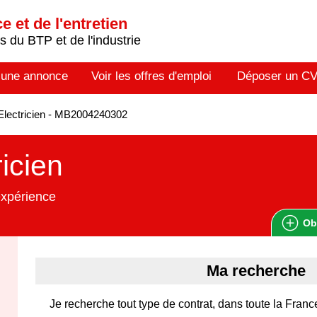
 et de l'entretien
 du BTP et de l'industrie
 une annonce
Voir les offres d'emploi
Déposer un C
lectricien - MB2004240302
ricien
expérience
Ob
Ma recherche
Je recherche tout type de contrat, dans toute la Franc