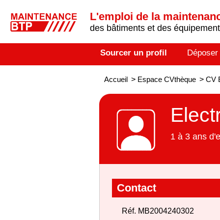
L'emploi de la maintenance
des bâtiments et des équipements
Sourcer un profil
Déposer
Accueil
>
Espace CVthèque
>
CV E
Elect
1 à 3 ans d'
Contact
Réf. MB2004240302