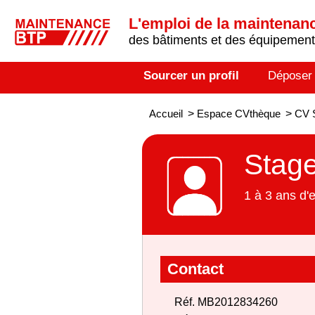
L'emploi de la maintenance
des bâtiments et des équipements
Sourcer un profil
Déposer
Accueil
>
Espace CVthèque
>
CV S
Stage
1 à 3 ans d'
Contact
Réf. MB2012834260