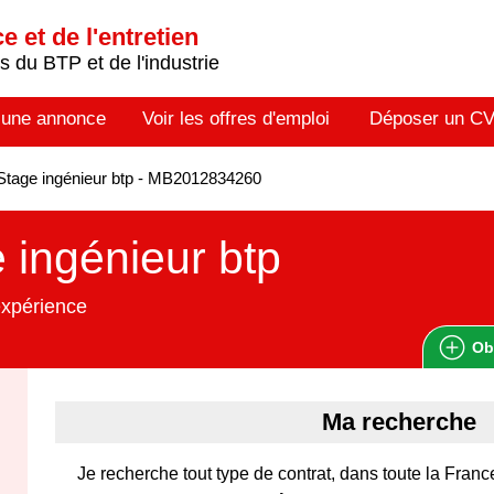
 et de l'entretien
 du BTP et de l'industrie
 une annonce
Voir les offres d'emploi
Déposer un C
tage ingénieur btp - MB2012834260
 ingénieur btp
expérience
Ob
Ma recherche
Je recherche tout type de contrat, dans toute la Fran