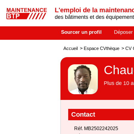
L'emploi de la maintenance
des bâtiments et des équipements
Sourcer un profil
Déposer
Accueil
>
Espace CVthèque
>
CV C
Chaud
Plus de 10 a
Contact
Réf. MB2502242025