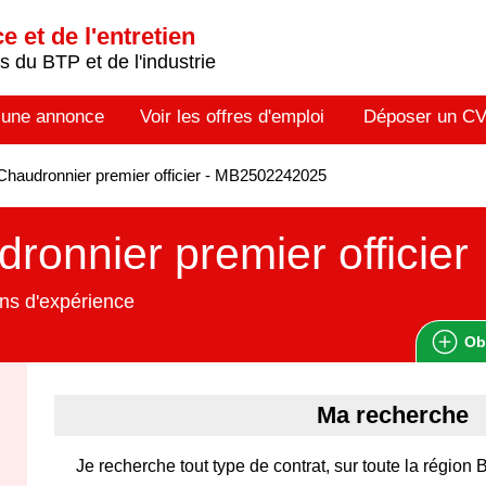
 et de l'entretien
 du BTP et de l'industrie
 une annonce
Voir les offres d'emploi
Déposer un C
haudronnier premier officier - MB2502242025
ronnier premier officier
ns d'expérience
Ob
Ma recherche
Je recherche tout type de contrat, sur toute la région