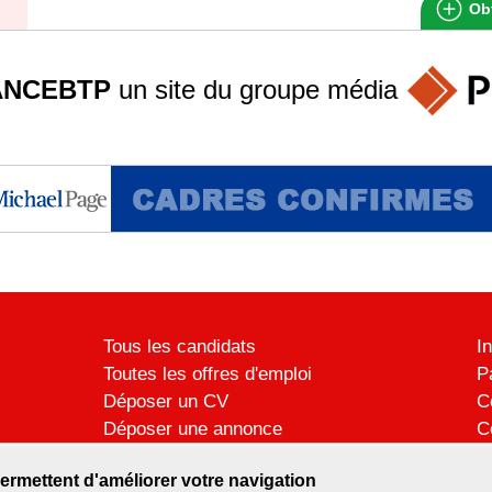
Obt
ANCEBTP
un site du groupe
média
Tous les candidats
I
Toutes les offres d'emploi
P
Déposer un CV
C
Déposer une annonce
C
Témoignages utilisateurs
P
ermettent d'améliorer votre navigation