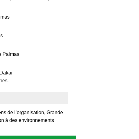
lmas
as
as Palmas
 Dakar
nes.
ens de l’organisation, Grande
ion à des environnements