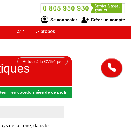
Se connecter
Créer un compte
V
Tarif
A propos
Retour à la CVthèque
tiques
tenir
les
coordonnées
de ce profil
Pays de la Loire, dans le