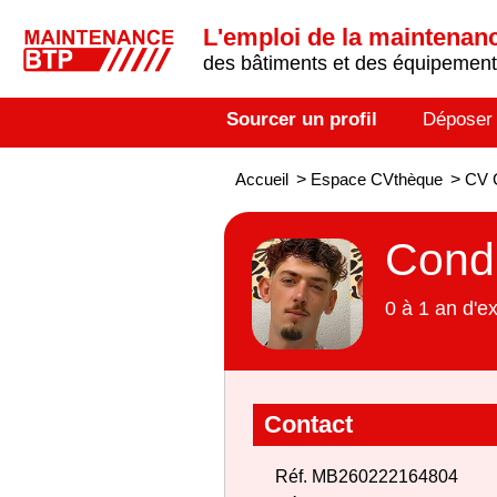
L'emploi de la maintenance
des bâtiments et des équipements
Sourcer un profil
Déposer
Accueil
>
Espace CVthèque
>
CV 
Condu
0 à 1 an d'e
Contact
Réf. MB260222164804