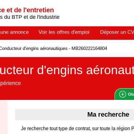
 et de l'entretien
 du BTP et de l'industrie
 une annonce
Voir les offres d'emploi
Déposer un C
Conducteur d'engins aéronautiques - MB260222164804
cteur d'engins aéronau
xpérience
Ob
Ma recherche
Je recherche tout type de contrat, sur toute la région 