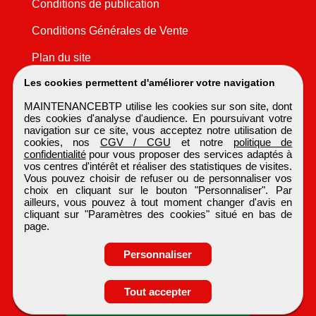
Conditions de publication
Conditions Générales de Vente
Plan du site
Les cookies permettent d'améliorer votre navigation
MAINTENANCEBTP utilise les cookies sur son site, dont
des cookies d'analyse d'audience. En poursuivant votre
navigation sur ce site, vous acceptez notre utilisation de
cookies, nos
CGV / CGU
et notre
politique de
confidentialité
pour vous proposer des services adaptés à
vos centres d'intérêt et réaliser des statistiques de visites.
Vous pouvez choisir de refuser ou de personnaliser vos
choix en cliquant sur le bouton "Personnaliser". Par
ailleurs, vous pouvez à tout moment changer d'avis en
cliquant sur "Paramètres des cookies" situé en bas de
page.
Personnaliser
Obtenir ses
Tout accepter
coordonnées
MAINTENANCEBTP
Tous droits réservés © 1999 - 2026