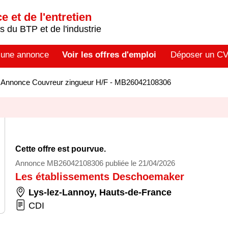
 et de l'entretien
 du BTP et de l'industrie
 une annonce
Voir les offres d'emploi
Déposer un C
>
Annonce Couvreur zingueur H/F - MB26042108306
Cette offre est pourvue.
Annonce MB26042108306 publiée le 21/04/2026
Les établissements Deschoemaker
Lys-lez-Lannoy
,
Hauts-de-France
CDI