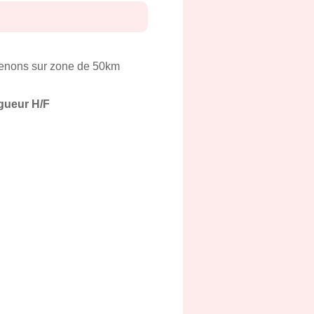
rvenons sur zone de 50km
gueur H/F