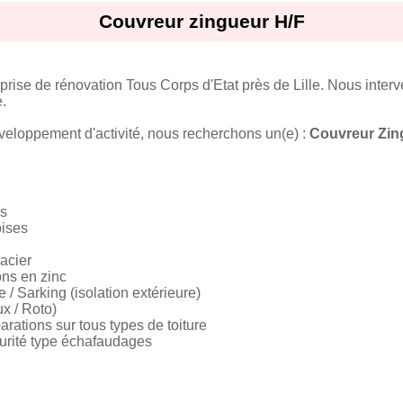
Couvreur zingueur H/F
prise de rénovation Tous Corps d'Etat près de Lille. Nous inte
e.
éveloppement d'activité, nous recherchons un(e) :
Couvreur Zin
es
oises
 acier
ions en zinc
 / Sarking (isolation extérieure)
ux / Roto)
parations sur tous types de toiture
écurité type échafaudages