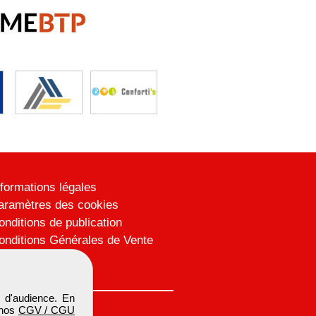
nformations légales
aramètres des cookies
onditions de publication
onditions Générales de Vente
lan du site
 d'audience. En
 nos
CGV / CGU