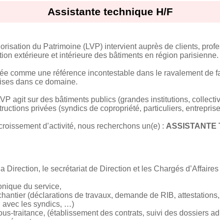
Assistante technique H/F
risation du Patrimoine (LVP) intervient auprès de clients, profe
ion extérieure et intérieure des bâtiments en région parisienne.
sée comme une référence incontestable dans le ravalement de f
ises dans ce domaine.
P agit sur des bâtiments publics (grandes institutions, collecti
uctions privées (syndics de copropriété, particuliers, entreprise
croissement d’activité, nous recherchons un(e) :
ASSISTANTE 
 Direction, le secrétariat de Direction et les Chargés d’Affaire
onique du service,
hantier (déclarations de travaux, demande de RIB, attestations
 avec les syndics, …)
ous-traitance, (établissement des contrats, suivi des dossiers adm