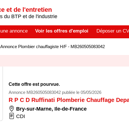
 et de l'entretien
 du BTP et de l'industrie
 une annonce
Voir les offres d'emploi
Déposer un C
>
Annonce Plombier chauffagiste H/F - MB260505083042
Cette offre est pourvue.
Annonce MB260505083042 publiée le 05/05/2026
R P C D Ruffinati Plomberie Chauffage Dep
Bry-sur-Marne
,
Ile-de-France
CDI