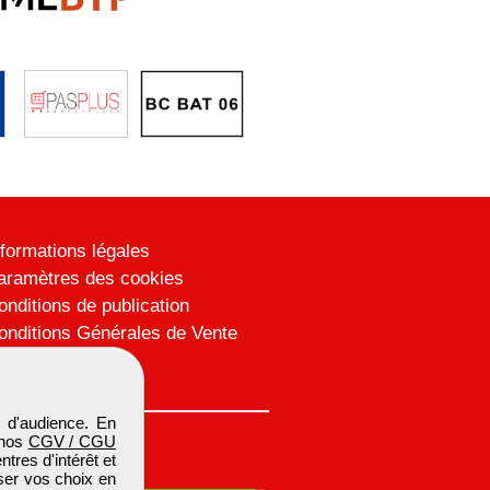
nformations légales
aramètres des cookies
onditions de publication
onditions Générales de Vente
lan du site
 d'audience. En
 nos
CGV / CGU
res d'intérêt et
iser vos choix en