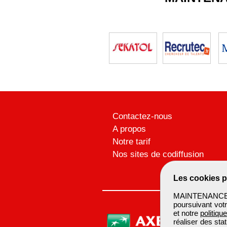
Contactez-nous
A propos
Notre tarif
Nos sites de codiffusion
Les cookies p
MAINTENANCEBTP
poursuivant votr
et notre
politiqu
réaliser des sta