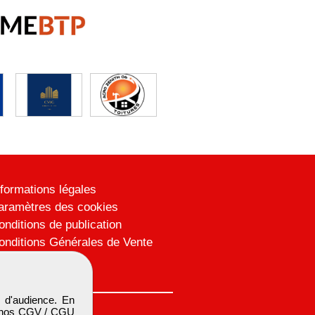
nformations légales
aramètres des cookies
onditions de publication
onditions Générales de Vente
lan du site
 d'audience. En
 nos
CGV / CGU