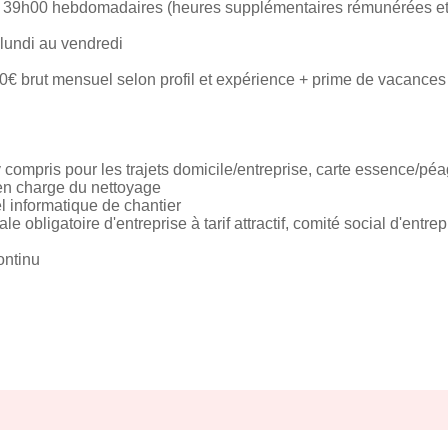
in 39h00 hebdomadaires (heures supplémentaires rémunérées e
u lundi au vendredi
0€ brut mensuel selon profil et expérience + prime de vacance
 y compris pour les trajets domicile/entreprise, carte essence/péa
 en charge du nettoyage
l informatique de chantier
le obligatoire d'entreprise à tarif attractif, comité social d'entr
ontinu