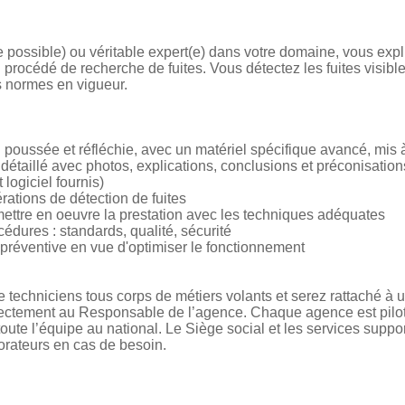
e possible) ou véritable expert(e) dans votre domaine, vous expl
u procédé de recherche de fuites. Vous détectez les fuites visible
s normes en vigueur.
 poussée et réfléchie, avec un matériel spécifique avancé, mis à
t détaillé avec photos, explications, conclusions et préconisation
 logiciel fournis)
érations de détection de fuites
ettre en oeuvre la prestation avec les techniques adéquates
édures : standards, qualité, sécurité
 préventive en vue d'optimiser le fonctionnement
 techniciens tous corps de métiers volants et serez rattaché à 
ectement au Responsable de l’agence. Chaque agence est pilo
e toute l’équipe au national. Le Siège social et les services supp
borateurs en cas de besoin.