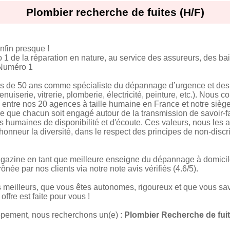
Plombier recherche de fuites (H/F)
nfin presque !
1 de la réparation en nature, au service des assureurs, des baill
 Numéro 1
s de 50 ans comme spécialiste du dépannage d’urgence et des t
menuiserie, vitrerie, plomberie, électricité, peinture, etc.). Nous
s entre nos 20 agences à taille humaine en France et notre sièg
 que chacun soit engagé autour de la transmission de savoir-fair
urs humaines de disponibilité et d'écoute. Ces valeurs, nous les
honneur la diversité, dans le respect des principes de non-discri
zine en tant que meilleure enseigne du dépannage à domicile
ônée par nos clients via notre note avis vérifiés (4.6/5).
es meilleurs, que vous êtes autonomes, rigoureux et que vous sa
offre est faite pour vous !
pement, nous recherchons un(e) :
Plombier Recherche de fuit