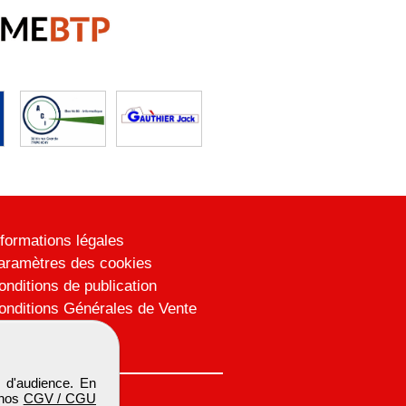
nformations légales
aramètres des cookies
onditions de publication
onditions Générales de Vente
lan du site
 d'audience. En
 nos
CGV / CGU