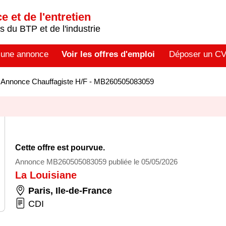
 et de l'entretien
 du BTP et de l'industrie
 une annonce
Voir les offres d'emploi
Déposer un C
>
Annonce Chauffagiste H/F - MB260505083059
Cette offre est pourvue.
Annonce MB260505083059 publiée le 05/05/2026
La Louisiane
Paris
,
Ile-de-France
CDI