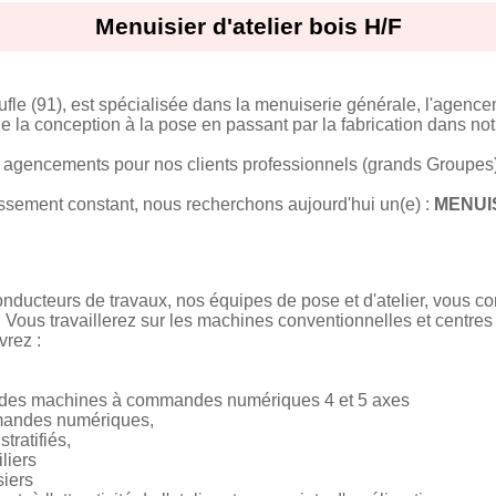
Menuisier d'atelier bois H/F
ufle (91), est spécialisée dans la menuiserie générale, l'agen
e la conception à la pose en passant par la fabrication dans notr
agencements pour nos clients professionnels (grands Groupes) et
ssement constant, nous recherchons aujourd'hui un(e) :
MENUIS
conducteurs de travaux, nos équipes de pose et d'atelier, vous 
Vous travaillerez sur les machines conventionnelles et centre
vrez :
ur des machines à commandes numériques 4 et 5 axes
mmandes numériques,
tratifiés,
liers
iers