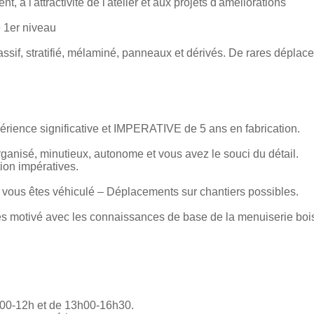
, à l'attractivité de l'atelier et aux projets d'améliorations
 1er niveau
ssif, stratifié, mélaminé, panneaux et dérivés. De rares déplac
périence significative et IMPERATIVE de 5 ans en fabrication.
rganisé, minutieux, autonome et vous avez le souci du détail.
ion impératives.
 vous êtes véhiculé – Déplacements sur chantiers possibles.
ès motivé avec les connaissances de base de la menuiserie bois
7h00-12h et de 13h00-16h30.